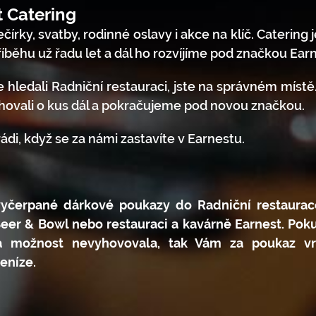
t Catering
čírky, svatby, rodinné oslavy i akce na klíč. Catering 
íběhu už řadu let a dál ho rozvíjíme pod značkou Earn
e hledali Radniční restauraci, jste na správném místě
hovali o kus dál a pokračujeme pod novou značkou.
di, když se za námi zastavíte v Earnestu.
evyčerpané dárkové poukazy do Radniční restaura
Beer & Bowl nebo restauraci a kavárně Earnest. Po
a možnost nevyhovovala, tak Vám za poukaz v
eníze.