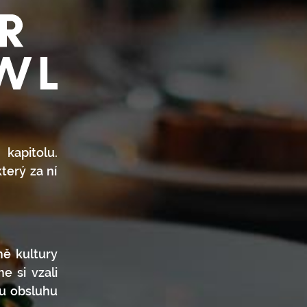
 kapitolu.
který za ní
mě kultury
e si vzali
ou obsluhu