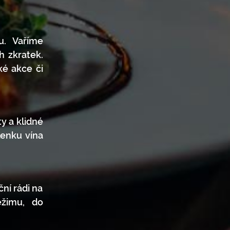
u. Vaříme
h zkratek.
ké akce či
y a klidné
lenku vína
ční rádi na
ežimu, do