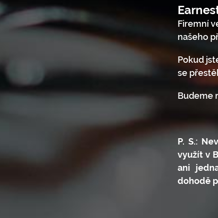
Earnes
Firemní ve
našeho př
Pokud jst
se přestě
Budeme rá
P. S.: N
využít v 
ani jedn
dohodě p