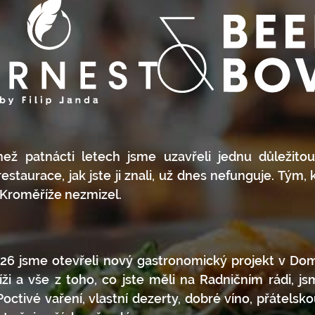
ež patnácti letech jsme uzavřeli jednu důležitou
estaurace, jak jste ji znali, už dnes nefunguje. Tým, 
z Kroměříže nezmizel.
26 jsme otevřeli nový gastronomický projekt v Do
ži a vše z toho, co jste měli na Radničním rádi, jsm
Poctivé vaření, vlastní dezerty, dobré víno, přátelsk