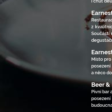
i chuť děl
Earnes
Restaura
z kvalitn
Součástí 
degustačn
Earnes
Místo pro
posezení 
a něco do
Beer &
Pivní bar 
posezení
budoucna 