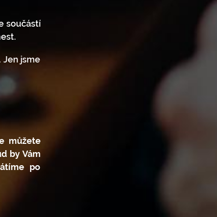
je součástí
est.
. Jen jsme
ce můžete
kud by Vám
rátíme po