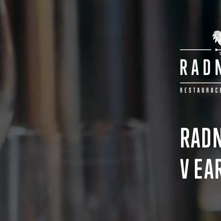
RADN
V EA