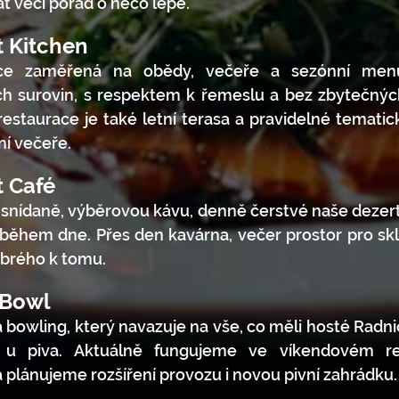
at věci pořád o něco lépe.
t Kitchen
ce zaměřená na obědy, večeře a sezónní men
ích surovin, s respektem k řemeslu a bez zbytečnýc
restaurace je také letní terasa a pravidelné tematic
í večeře.
t Café
 snídaně, výběrovou kávu, denně čerstvé naše dezert
během dne. Přes den kavárna, večer prostor pro sk
brého k tomu.
 Bowl
a bowling, který navazuje na vše, co měli hosté Radni
 u piva. Aktuálně fungujeme ve víkendovém r
plánujeme rozšíření provozu i novou pivní zahrádku.