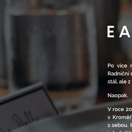
Po více n
Radniční r
stál, ale 
Naopak.
V roce 20
v Kroměří
s sebou. 