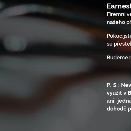
Earnes
Firemní ve
našeho př
Pokud jst
se přestě
Budeme rá
P. S.: N
využít v 
ani jedn
dohodě p