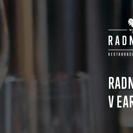
RADN
V EA