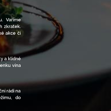
u. Vaříme
h zkratek.
ké akce či
y a klidné
lenku vína
ční rádi na
ežimu, do