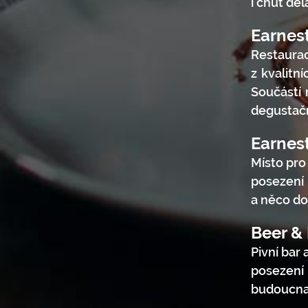
i chuť děl
Earnes
Restaura
z kvalitn
Součástí 
degustačn
Earnes
Místo pro
posezení 
a něco do
Beer &
Pivní bar 
posezení
budoucna 