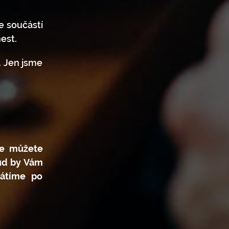
je součástí
est.
. Jen jsme
ce můžete
kud by Vám
rátíme po