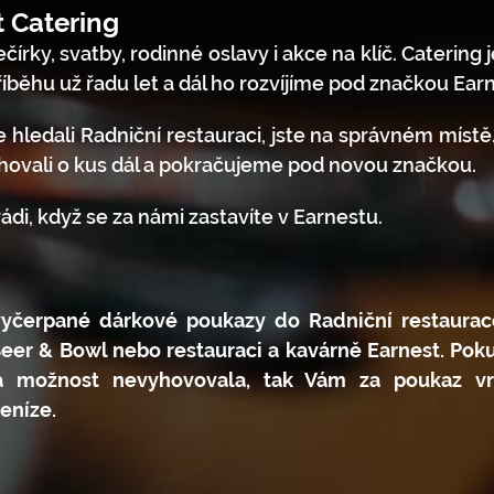
t Catering
čírky, svatby, rodinné oslavy i akce na klíč. Catering 
íběhu už řadu let a dál ho rozvíjíme pod značkou Earn
e hledali Radniční restauraci, jste na správném místě
hovali o kus dál a pokračujeme pod novou značkou.
di, když se za námi zastavíte v Earnestu.
evyčerpané dárkové poukazy do Radniční restaura
Beer & Bowl nebo restauraci a kavárně Earnest. Po
a možnost nevyhovovala, tak Vám za poukaz v
eníze.