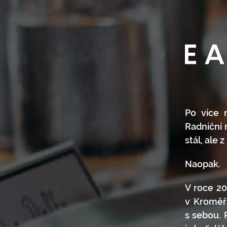
Po více n
Radniční r
stál, ale 
Naopak.
V roce 20
v Kroměří
s sebou. 