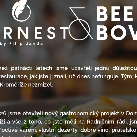
ež patnácti letech jsme uzavřeli jednu důležitou
estaurace, jak jste ji znali, už dnes nefunguje. Tým, 
z Kroměříže nezmizel.
26 jsme otevřeli nový gastronomický projekt v Do
ži a vše z toho, co jste měli na Radničním rádi, jsm
Poctivé vaření, vlastní dezerty, dobré víno, přátelsk