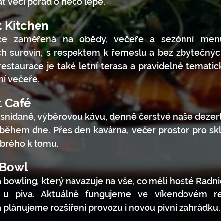
at věci pořád o něco lépe.
t Kitchen
ce zaměřená na obědy, večeře a sezónní men
ích surovin, s respektem k řemeslu a bez zbytečnýc
restaurace je také letní terasa a pravidelné tematic
í večeře.
t Café
 snídaně, výběrovou kávu, denně čerstvé naše dezert
během dne. Přes den kavárna, večer prostor pro sk
brého k tomu.
 Bowl
a bowling, který navazuje na vše, co měli hosté Radni
 u piva. Aktuálně fungujeme ve víkendovém r
plánujeme rozšíření provozu i novou pivní zahrádku.