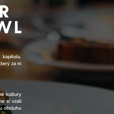
 kapitolu.
který za ní
mě kultury
e si vzali
ou obsluhu